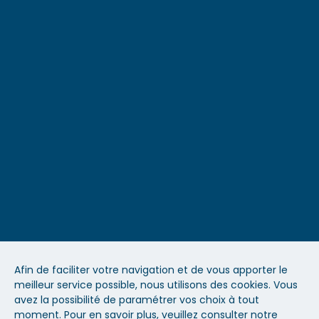
Organisme de qualité
Qui sommes-nous
Démarche qualité
Clients et références
Accessibilité
Blog
Espace formateur
Recrutement
Contact
Afin de faciliter votre navigation et de vous apporter le
meilleur service possible, nous utilisons des cookies. Vous
Mentions légales
avez la possibilité de paramétrer vos choix à tout
moment. Pour en savoir plus, veuillez consulter notre