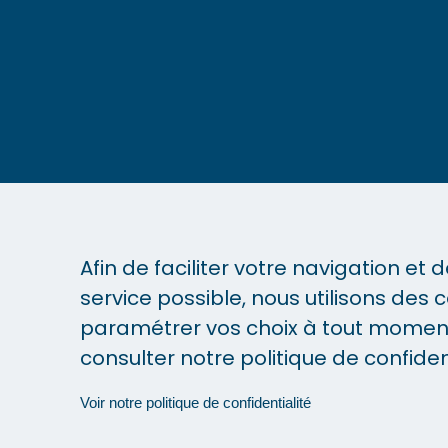
01 53 34 00 13
Du lundi au vendredi,
de 9h à 19h
contact@capital-formations.fr
12 rue du Helder, 75009 Paris
Afin de faciliter votre navigation et 
service possible, nous utilisons des c
paramétrer vos choix à tout moment. 
consulter notre politique de confident
Voir notre politique de confidentialité