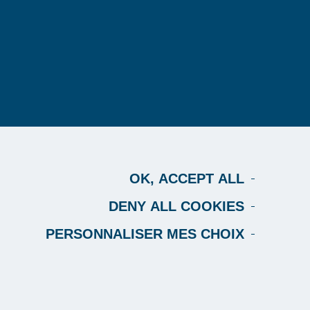
rganisme de qualité
Blog
ui sommes-nous
Espace formateur
émarche qualité
Recrutement
lients et références
OK, ACCEPT ALL
Contact
ccessibilité
DENY ALL COOKIES
PERSONNALISER MES CHOIX
Politique de confidentialité
Site réalisé par 148